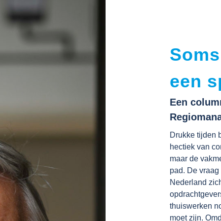
Soms
een s
Een column
Regiomanag
Drukke tijden b
hectiek van co
maar de vakme
pad. De vraag
Nederland zic
opdrachtgever
thuiswerken n
moet zijn. Omd