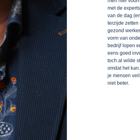
men hier voor
met de experts
van de dag (en
terzijde zetten
gezond werken
vorm van onde
bedrijf lopen 
eens goed invu
toch al wilde 
omdat het kan.
je mensen veil
niet beter.