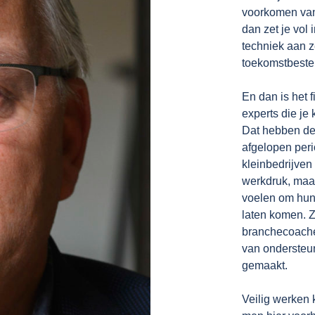
voorkomen van 
dan zet je vol 
techniek aan z
toekomstbeste
En dan is het f
experts die je
Dat hebben de 
afgelopen peri
kleinbedrijven
werkdruk, maar
voelen om hun 
laten komen. Z
branchecoache
van ondersteu
gemaakt.
Veilig werken 