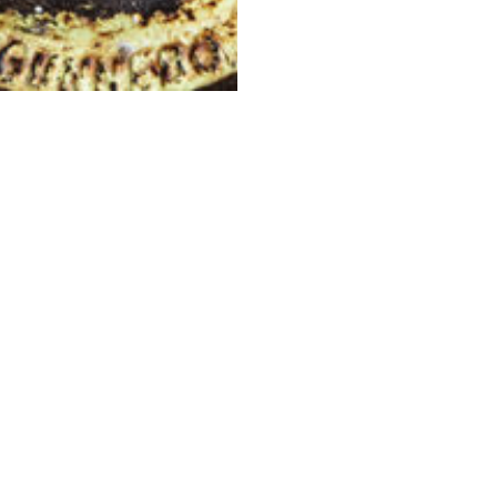
itiatief van Wij Techniek, het ontwikkelingsfonds van de technis
rboTechniek zijn vertegenwoor