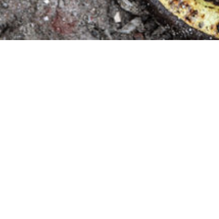
ArboTechniek is een in
In A