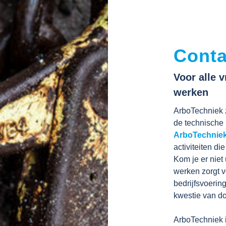
Conta
Voor alle 
werken
ArboTechniek z
de technische 
ArboTechniek
activiteiten d
Kom je er niet
werken zorgt v
bedrijfsvoerin
kwestie van d
ArboTechniek 