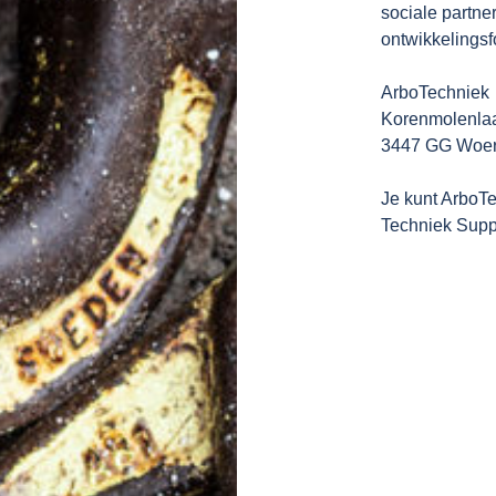
sociale partne
ontwikkelingsf
ArboTechniek
Korenmolenla
3447 GG Woe
Je kunt ArboT
Techniek Supp